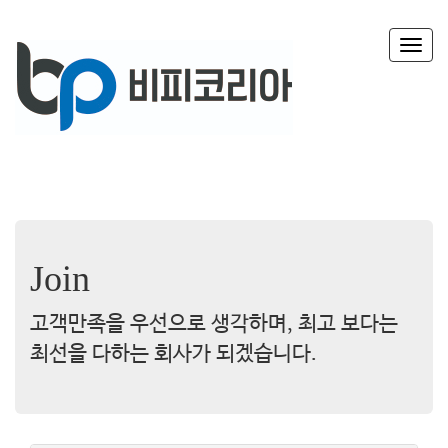
T
o
g
g
l
e
n
a
v
i
g
Join
a
t
i
고객만족을 우선으로 생각하며, 최고 보다는
o
n
최선을 다하는 회사가 되겠습니다.