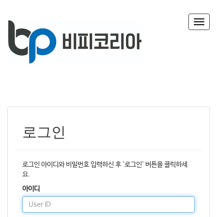
T
o
g
g
l
e
n
a
v
i
g
로그인
a
t
i
o
로그인 아이디와 비밀번호 입력하신 후 '로그인' 버튼을 클릭하세
n
요.
아이디