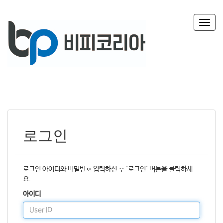
T
o
g
g
l
e
n
a
v
i
g
로그인
a
t
i
o
로그인 아이디와 비밀번호 입력하신 후 '로그인' 버튼을 클릭하세
n
요.
아이디