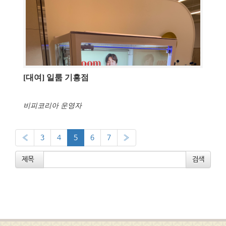
[대여] 일룸 기흥점
비피코리아 운영자
«
3
4
5
6
7
»
제목