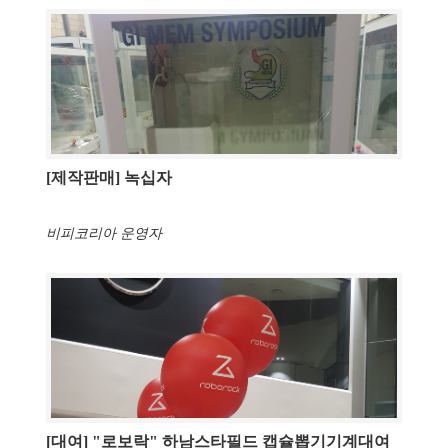
[제작판매] 녹십자
비피코리아 운영자
[대여] "로보락" 하남스타필드 캡슐뽑기기계대여