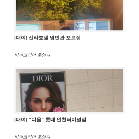
[대여] 신라호텔 영빈관 포르쉐
비피코리아 운영자
[대여] "디올" 롯데 인천터미널점
비피코리아 운영자