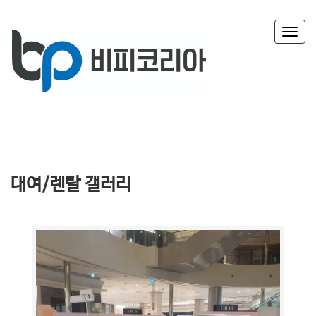
T
o
g
g
l
e
n
a
v
i
g
대여/렌탈 갤러리
a
t
i
o
n