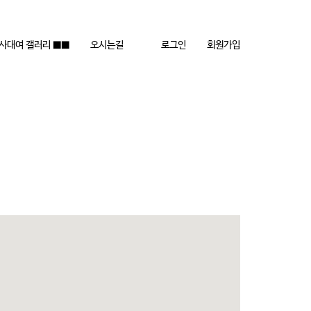
행사대여 갤러리 ■■
오시는길
로그인
회원가입