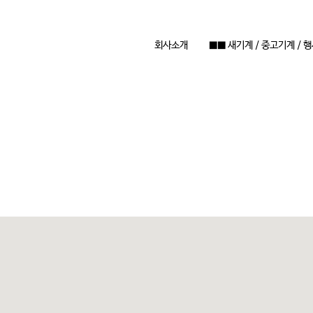
회사소개
■■ 새기계 / 중고기계 / 