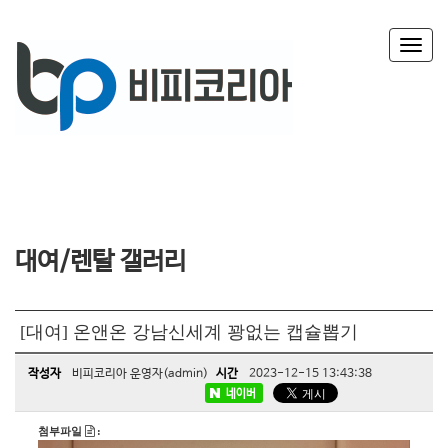
T
o
g
g
l
e
n
a
v
i
g
대여/렌탈 갤러리
a
t
i
o
[대여] 온앤온 강남신세계 꽝없는 캡슐뽑기
n
작성자
비피코리아 운영자(admin)
시간
2023-12-15 13:43:38
네이버
첨부파일
: