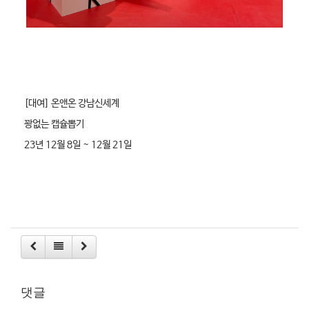
[대여]
온앤온 강남신세계
꽝없는 캡슐뽑기
23년 12월 8일 ~ 12월 21일
댓글