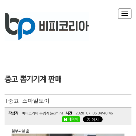
T
o
g
g
l
e
n
a
v
i
g
중고 뽑기기계 판매
a
t
i
o
[중고] 스마일토이
n
작성자
비피코리아 운영자(admin)
시간
2020-07-06 04:40:46
네이버
첨부파일
: